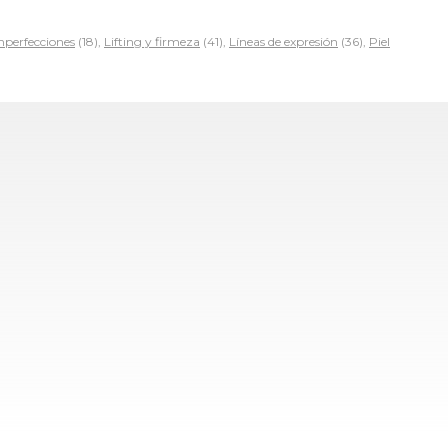
mperfecciones
(18),
Lifting y firmeza
(41),
Líneas de expresión
(36),
Piel