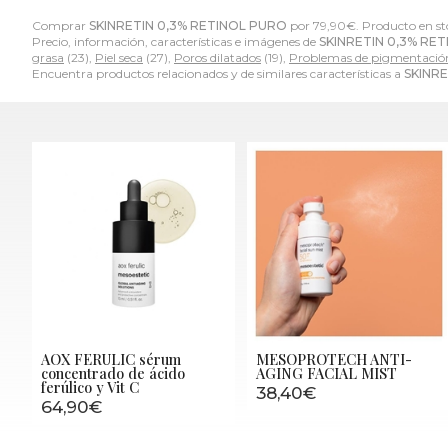
Comprar
SKINRETIN 0,3% RETINOL PURO
por
79,90
€
. Producto en st
Precio, información, características e imágenes de
SKINRETIN 0,3% RE
grasa
(23),
Piel seca
(27),
Poros dilatados
(19),
Problemas de pigmentació
Encuentra productos relacionados y de similares características a
SKINRE
AOX FERULIC sérum
MESOPROTECH ANTI-
concentrado de ácido
AGING FACIAL MIST
ferúlico y Vit C
38,40€
64,90€