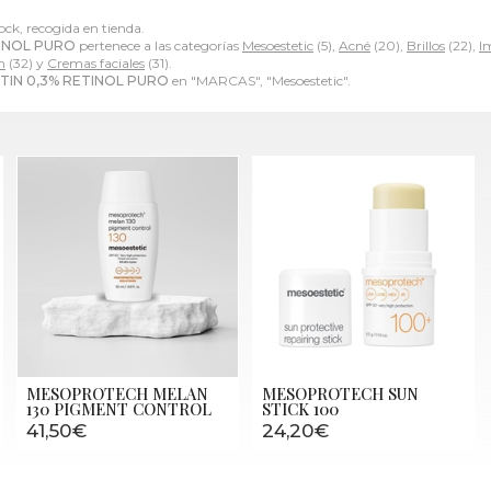
ock, recogida en tienda.
TINOL PURO
pertenece a las categorías
Mesoestetic
(5),
Acné
(20),
Brillos
(22),
I
n
(32) y
Cremas faciales
(31).
TIN 0,3% RETINOL PURO
en "MARCAS", "Mesoestetic".
MESOPROTECH MELAN
MESOPROTECH SUN
130 PIGMENT CONTROL
STICK 100
41,50€
24,20€