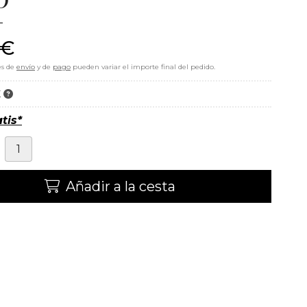
€
es de
envío
y de
pago
pueden variar el importe final del pedido.
K
tis*
Añadir a la cesta