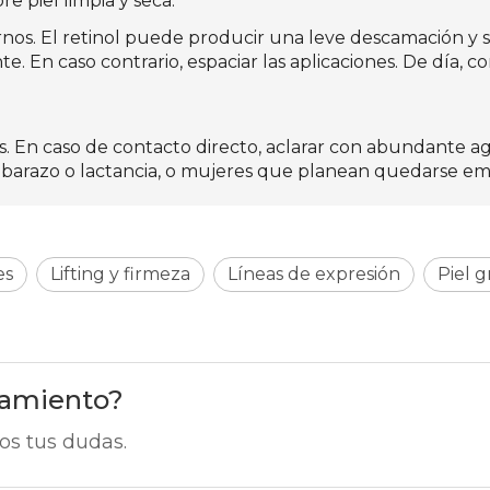
re piel limpia y seca.
rnos. El retinol puede producir una leve descamación y se
te. En caso contrario, espaciar las aplicaciones. De día,
s. En caso de contacto directo, aclarar con abundante ag
mbarazo o lactancia, o mujeres que planean quedarse e
es
Lifting y firmeza
Líneas de expresión
Piel g
ramiento?
os tus dudas.