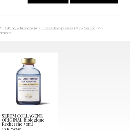
9),
Lifting y firmeza
(41),
Líneas de expresión
(36) y
Serum
(29).
rmeza".
SERUM COLLAGENE
ORIGINAL Biologique
Recherche 30ml
175,00€