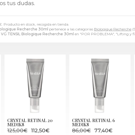
os tus dudas.
€
. Producto en stock, recogida en tienda.
ologique Recherche 30ml
pertenece a las categorías
Biologique Recherche
(5
VG TENSIL Biologique Recherche 30ml
en "POR PROBLEMA", "Lifting y fi
CRYSTAL RETINAL 20
CRYSTAL RETINAL 6
MEDIK8
MEDIK8
125,00€
112,50€
86,00€
77,40€