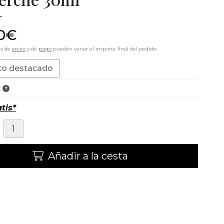
0
€
es de
envío
y de
pago
pueden variar el importe final del pedido.
to destacado
K
tis*
Añadir a la cesta