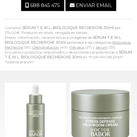
688 845 475
ENVIAR EMAIL
Comprar
SÉRUM T.E.W.L. BIOLOGIQUE RECHERCHE 30ml
por
175,00
€
. Producto en stock, recogida en tienda.
Precio, información, características e imágenes de
SÉRUM T.E.W.L.
BIOLOGIQUE RECHERCHE 30ml
pertenece a las categorías
Biologique
Recherche
(59),
Deshidratación
(40),
Piel seca
(27) y
Serum
(29).
Encuentra productos relacionados y de similares características a
SÉRUM
T.E.W.L. BIOLOGIQUE RECHERCHE 30ml
en "POR PROBLEMA",
"Deshidratación".