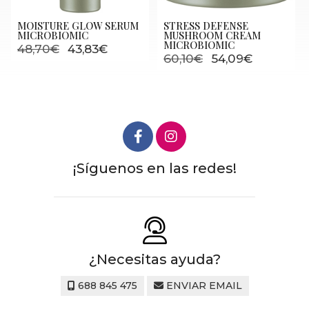
MOISTURE GLOW SERUM
STRESS DEFENSE
MICROBIOMIC
MUSHROOM CREAM
MICROBIOMIC
48,70€
43,83€
60,10€
54,09€
¡Síguenos en las redes!
¿Necesitas ayuda?
688 845 475
ENVIAR EMAIL