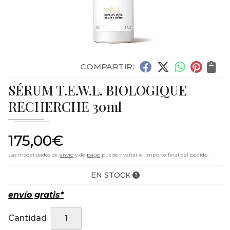
COMPARTIR:
SÉRUM T.E.W.L. BIOLOGIQUE
RECHERCHE 30ml
175,00
€
Las modalidades de
envío
y de
pago
pueden variar el importe final del pedido.
EN STOCK
envío gratis*
Cantidad