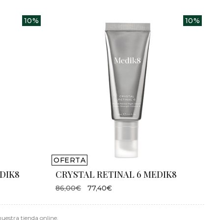
10%
10%
OFERTA
DIK8
CRYSTAL RETINAL 6 MEDIK8
86,00€
77,40€
uestra tienda online.