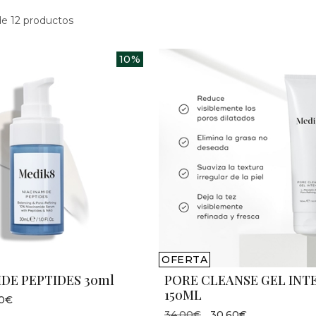
e 12 productos
10%
OFERTA
DE PEPTIDES 30ml
PORE CLEANSE GEL INT
150ML
50€
34,00€
30,60€