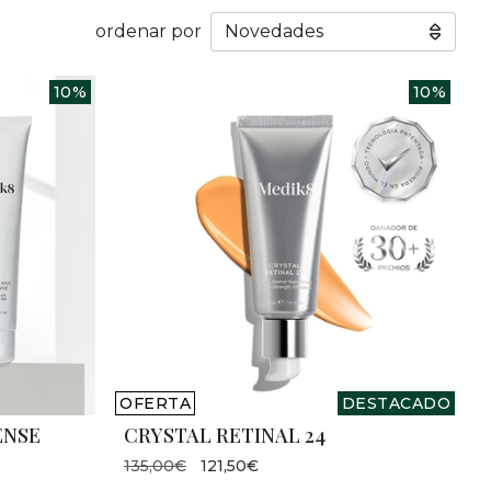
ordenar por
10%
10%
OFERTA
DESTACADO
ENSE
CRYSTAL RETINAL 24
135,00€
121,50€