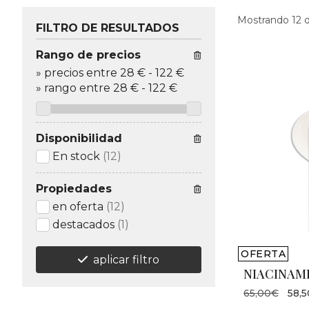
Mostrando 12 d
FILTRO DE RESULTADOS
Rango de precios
»
precios entre 28 €
-
122 €
»
rango entre
28
€
-
122
€
Disponibilidad
En stock
(12)
Propiedades
en oferta
(12)
destacados
(1)
OFERTA
aplicar filtro
NIACINAMI
65,00€
58,