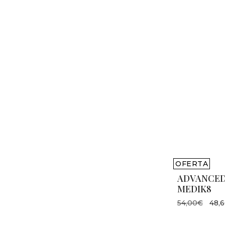
OFERTA
ADVANCED
MEDIK8
54,00€
48,