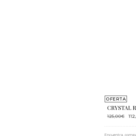
OFERTA
CRYSTAL R
125,00€
112
Encuentra, compa