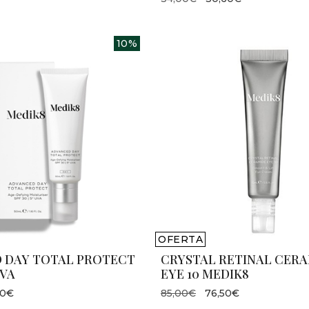
10%
OFERTA
 DAY TOTAL PROTECT
CRYSTAL RETINAL CER
UVA
EYE 10 MEDIK8
30€
85,00€
76,50€