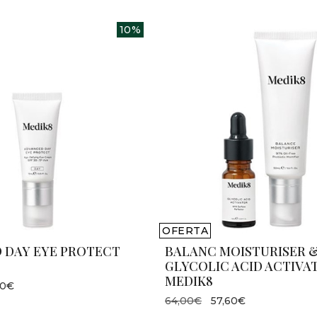
10%
OFERTA
 DAY EYE PROTECT
BALANC MOISTURISER 
GLYCOLIC ACID ACTIVA
MEDIK8
60€
64,00€
57,60€