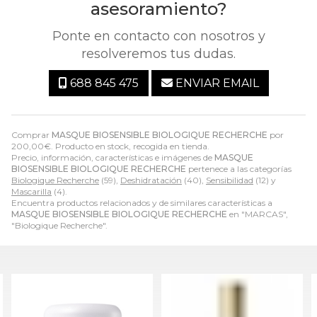
asesoramiento?
Ponte en contacto con nosotros y
resolveremos tus dudas.
688 845 475
ENVIAR EMAIL
Comprar
MASQUE BIOSENSIBLE BIOLOGIQUE RECHERCHE
por
200,00
€
. Producto en stock, recogida en tienda.
Precio, información, características e imágenes de
MASQUE
BIOSENSIBLE BIOLOGIQUE RECHERCHE
pertenece a las categorías
Biologique Recherche
(59),
Deshidratación
(40),
Sensibilidad
(12) y
Mascarilla
(4).
Encuentra productos relacionados y de similares características a
MASQUE BIOSENSIBLE BIOLOGIQUE RECHERCHE
en "MARCAS",
"Biologique Recherche".