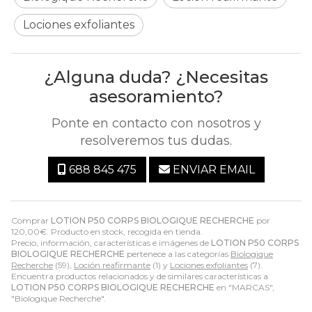
Lociones exfoliantes
¿Alguna duda? ¿Necesitas
asesoramiento?
Ponte en contacto con nosotros y
resolveremos tus dudas.
688 845 475
ENVIAR EMAIL
Comprar
LOTION P50 CORPS BIOLOGIQUE RECHERCHE
por
120,00
€
. Producto en stock, recogida en tienda.
Precio, información, características e imágenes de
LOTION P50 CORPS
BIOLOGIQUE RECHERCHE
pertenece a las categorías
Biologique
Recherche
(59),
Loción reafirmante
(1) y
Lociones exfoliantes
(7).
Encuentra productos relacionados y de similares características a
LOTION P50 CORPS BIOLOGIQUE RECHERCHE
en "MARCAS",
"Biologique Recherche".