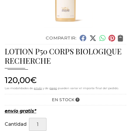
COMPARTIR:
LOTION P50 CORPS BIOLOGIQUE
RECHERCHE
120,00
€
Las modalidades de
envío
y de
pago
pueden variar el importe final del pedido.
EN STOCK
envío gratis*
Cantidad