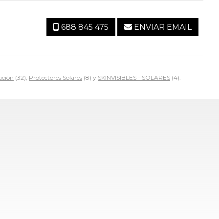
688 845 475
ENVIAR EMAIL
ación
(32),
Protectores Solares
(8) y
SKINVISIBLES - SOLARES
(4).