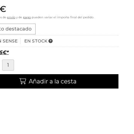
€
es de
envío
y de
pago
pueden variar el importe final del pedido.
to destacado
N SENSE
EN STOCK
95
€
*
Añadir a la cesta