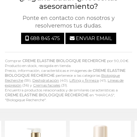
asesoramiento?
Ponte en contacto con nosotros y
resolveremos tus dudas.
688 845 475
ENVIAR EMAIL
Comprar
CREME ELASTINE BIOLOGIQUE RECHERCHE
por
90,00
€
.
Producto en stock, recogida en tienda.
Precio, información, características e imágenes de
CREME ELASTINE
BIOLOGIQUE RECHERCHE
pertenece a las categorías
Biologique
Recherche
(59),
Deshidratación
(40),
Lifting y firmeza
(41),
Líneas de
expresión
(36) y
Cremas faciales
(31).
Encuentra productos relacionados y de similares características a
CREME ELASTINE BIOLOGIQUE RECHERCHE
en "MARCAS",
"Biologique Recherche".