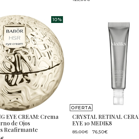
10%
OFERTA
NG EYE CREAM: Crema
CRYSTAL RETINAL CER
rno de Ojos
EYE 10 MEDIK8
s Reafirmante
85,00€
76,50€
5€