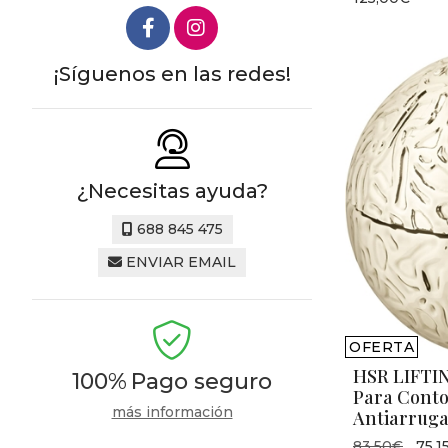
¡Síguenos en las redes!
¿Necesitas ayuda?
688 845 475
ENVIAR EMAIL
OFERTA
HSR LIFTI
100%
Pago seguro
Para Conto
más información
Antiarruga
83,50€
75,1