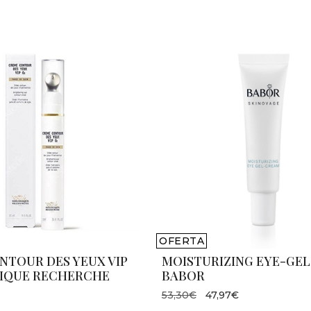
OFERTA
NTOUR DES YEUX VIP
MOISTURIZING EYE-GE
GIQUE RECHERCHE
BABOR
53,30€
47,97€