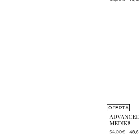
OFERTA
ADVANCED
MEDIK8
54,00€
48,