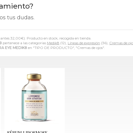
ramiento?
os tus dudas.
(antes
32,00
€
). Producto en stock, recogida en tienda.
8
pertenece a las categorías
Medik8
(12),
Líneas de expresión
(36),
Cremas de ojo
RA EYE MEDIK8
en "TIPO DE PRODUCTO", "Cremas de ojos".
SÉRUM LIPOSMOSE