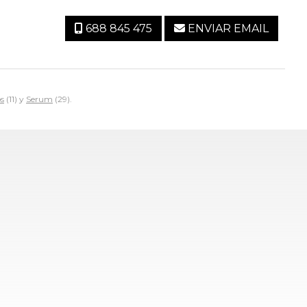
688 845 475
ENVIAR EMAIL
s
(11) y
Serum
(29).