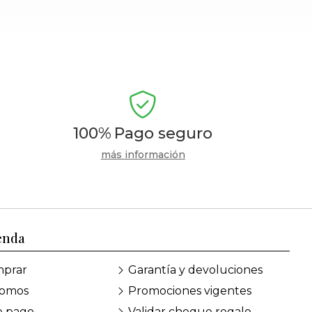
100%
Pago seguro
más información
enda
prar
Garantía y devoluciones
somos
Promociones vigentes
e pago
Validar cheque regalo