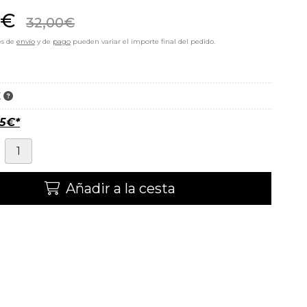
€
32,00
€
es de
envío
y de
pago
pueden variar el importe final del pedido.
K
95
€
*
Añadir a la cesta