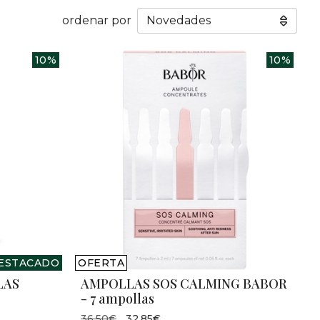
ordenar por
10%
10%
ESTACADO
OFERTA
LAS
AMPOLLAS SOS CALMING BABOR
- 7 ampollas
36,50€
32,85€