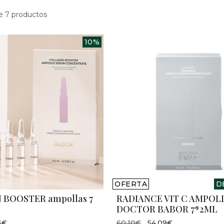
e 7 productos
10%
OFERTA
D
BOOSTER ampollas 7
RADIANCE VIT C AMPOL
DOCTOR BABOR 7*2ML
3€
60,10€
54,09€