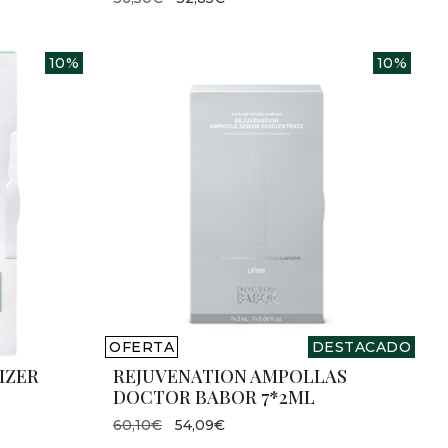
10%
10%
OFERTA
DESTACADO
IZER
REJUVENATION AMPOLLAS
DOCTOR BABOR 7*2ML
60,10€
54,09€