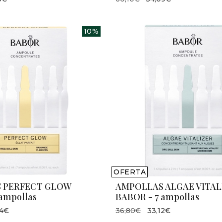
10%
OFERTA
 PERFECT GLOW
AMPOLLAS ALGAE VITAL
ampollas
BABOR - 7 ampollas
74€
36,80€
33,12€