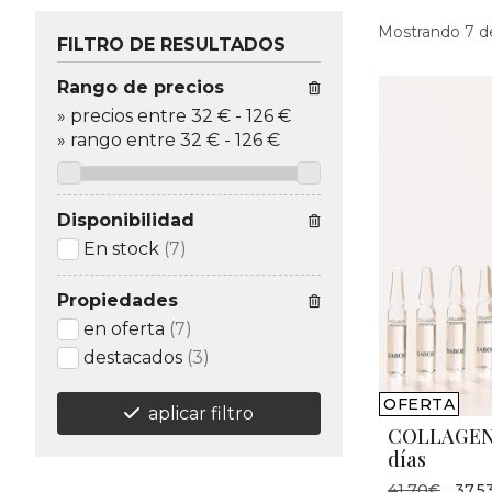
Mostrando 7 d
FILTRO DE RESULTADOS
Rango de precios
»
precios entre 32 €
-
126 €
»
rango entre
32
€
-
126
€
Disponibilidad
En stock
(7)
Propiedades
en oferta
(7)
destacados
(3)
OFERTA
aplicar filtro
COLLAGEN 
días
41,70€
37,5