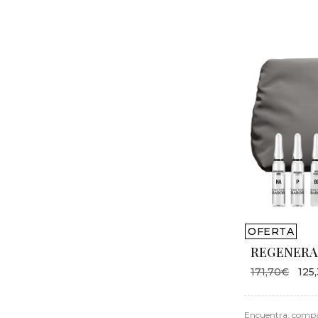
OFERTA
REGENERA
171,70€
125
Encuentra, compa