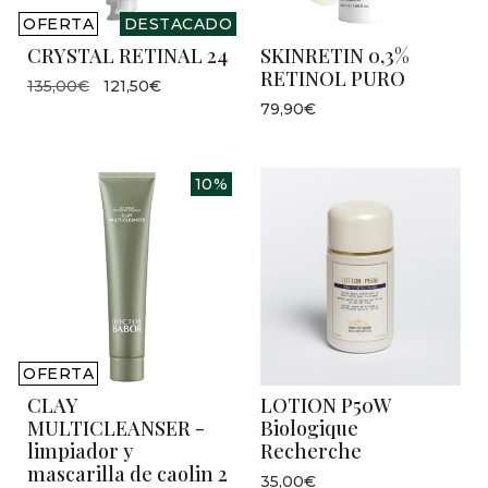
OFERTA
DESTACADO
CRYSTAL RETINAL 24
SKINRETIN 0,3%
RETINOL PURO
135,00€
121,50€
79,90€
10%
OFERTA
CLAY
LOTION P50W
MULTICLEANSER -
Biologique
limpiador y
Recherche
mascarilla de caolin 2
35,00€